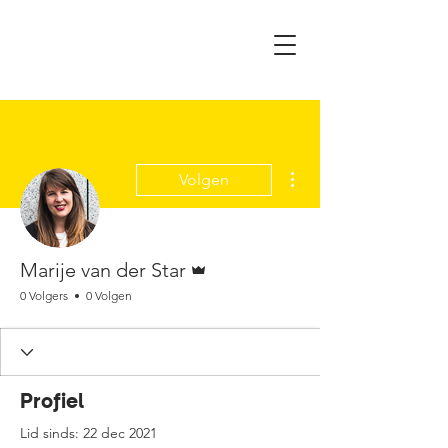
Meer acties
Volgen
Beheerder
Marije van der Star
0 Volgers
0 Volgen
Profiel
Lid sinds: 22 dec 2021