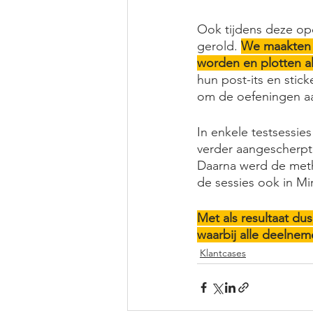
Ook tijdens deze opd
gerold. 
We maakten 
worden en plotten al
hun post-its en stic
om de oefeningen aa
In enkele testsessie
verder aangescherpt
Daarna werd de meth
de sessies ook in M
Met als resultaat du
waarbij alle deelne
Klantcases