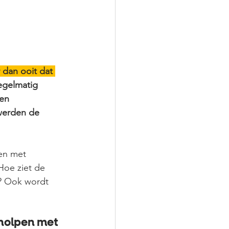
 dan ooit dat 
egelmatig 
en 
werden de 
en met 
Hoe ziet de 
r? Ook wordt 