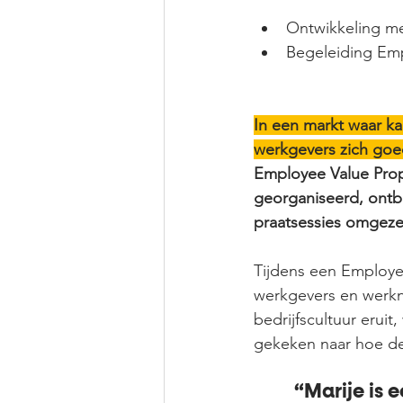
Ontwikkeling m
Begeleiding Emp
In een markt waar ka
werkgevers zich goed
Employee Value Propo
georganiseerd, ontb
praatsessies omgezet
Tijdens een Employe
werkgevers en werkn
bedrijfscultuur erui
gekeken naar hoe de 
 “Marije is een sterke innovatiedenker. Ze heeft ons geholpen met 