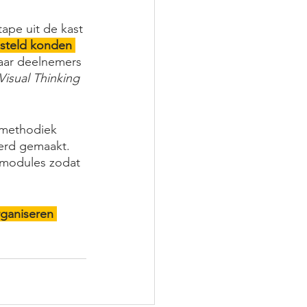
ape uit de kast 
steld konden 
aar deelnemers 
Visual Thinking
 methodiek 
erd gemaakt. 
 modules zodat 
rganiseren 