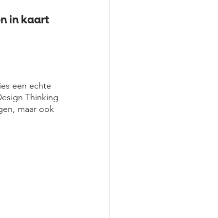
 in kaart 
ies een echte 
esign Thinking 
gen, maar ook 