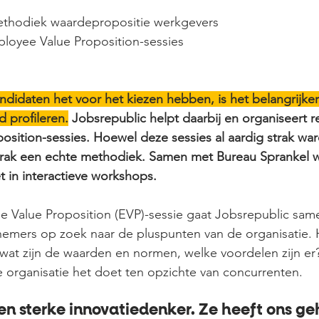
ethodiek waardepropositie werkgevers
loyee Value Proposition-sessies
ndidaten het voor het kiezen hebben, is het belangrijker
 profileren.
 Jobsrepublic helpt daarbij en organiseert r
sition-sessies. Hoewel deze sessies al aardig strak war
rak een echte methodiek. Samen met Bureau Sprankel 
 in interactieve workshops. 
e Value Proposition (EVP)-sessie gaat Jobsrepublic sam
emers op zoek naar de pluspunten van de organisatie. 
t, wat zijn de waarden en normen, welke voordelen zijn e
organisatie het doet ten opzichte van concurrenten.  