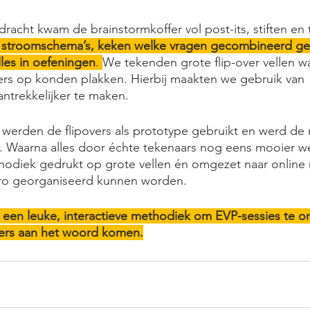
racht kwam de brainstormkoffer vol post-its, stiften en t
stroomschema’s, keken welke vragen gecombineerd ge
les in oefeningen
. 
We tekenden grote flip-over vellen w
kers op konden plakken. Hierbij maakten we gebruik van 
ntrekkelijker te maken. 
s werden de flipovers als prototype gebruikt en werd de
. Waarna alles door échte tekenaars nog eens mooier w
odiek gedrukt op grote vellen én omgezet naar online
iro georganiseerd kunnen worden. 
s een leuke, interactieve methodiek om EVP-sessies te o
mers aan het woord komen.