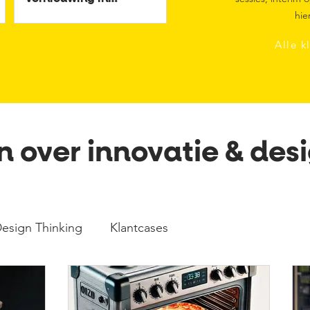
jouw organisatie
hie
Alle k
en over
innovatie & des
esign Thinking
Klantcases