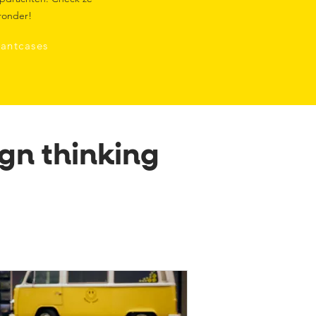
ronder!
lantcases
ign thinking