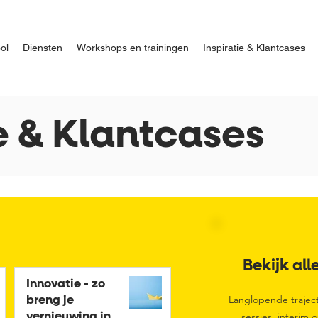
ol
Diensten
Workshops en trainingen
Inspiratie & Klantcases
e & Klantcases
Bekijk all
Innovatie - zo
Langlopende trajec
breng je
sessies, interim
vernieuwing in