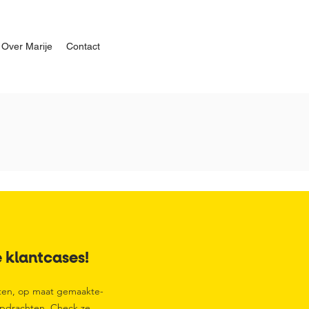
Over Marije
Contact
e klantcases!
ten, op maat gemaakte-
 opdrachten. Check ze