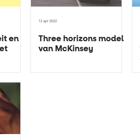
12 apr 2022
eit en
Three horizons model
et
van McKinsey