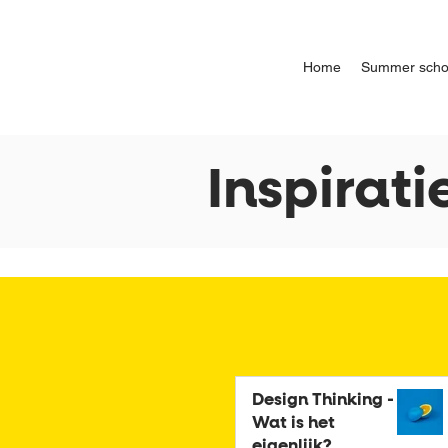
Home
Summer scho
Inspirati
Design Thinking -
Wat is het
eigenlijk?