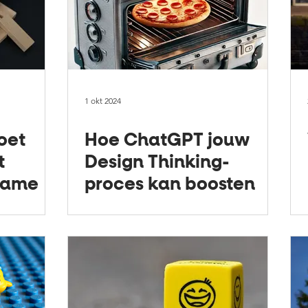
1 okt 2024
oet
Hoe ChatGPT jouw
t
Design Thinking-
nname
proces kan boosten