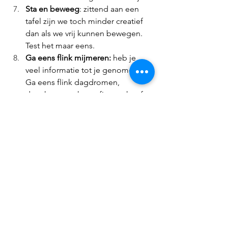
Sta en beweeg
: zittend aan een 
tafel zijn we toch minder creatief 
dan als we vrij kunnen bewegen. 
Test het maar eens. 
Ga eens flink mijmeren: 
heb je 
veel informatie tot je genomen? 
Ga eens flink dagdromen, 
douchen, maak een fietstocht of 
maak het huis schoon. Op dat 
soort momenten ontstaan opeens 
de beste ideeën. Heb je toch een 
soort van euraka-gevoel. 
Boek een creatieve sessie
Tijdens een creatieve sessie helpt een 
facilitator om tot originele oplossingen 
te komen voor een probleem. Je krijgt 