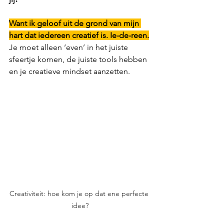
Want ik geloof uit de grond van mijn 
hart dat iedereen creatief is. Ie-de-reen.
Je moet alleen ‘even’ in het juiste 
sfeertje komen, de juiste tools hebben 
en je creatieve mindset aanzetten. 
Creativiteit: hoe kom je op dat ene perfecte 
idee?