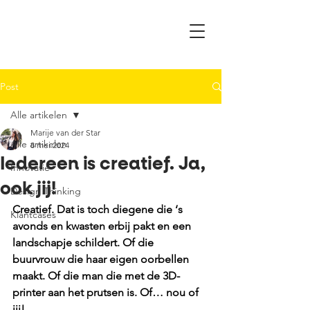
Post
Alle artikelen
Marije van der Star
Alle artikelen
8 mei 2024
Iedereen is creatief. Ja,
Innovatie
ook jij!
Design Thinking
Creatief. Dat is toch diegene die ‘s 
Klantcases
avonds en kwasten erbij pakt en een 
landschapje schildert. Of die 
buurvrouw die haar eigen oorbellen 
maakt. Of die man die met de 3D-
printer aan het prutsen is. Of… nou of 
jij! 