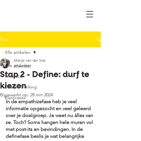
Post
Alle artikelen
Marije van der Star
Alle artikelen
25 jul 2022
Stap 2 - Define: durf te
Innovatie
kiezen
Design Thinking
Bijgewerkt op:
28 mrt 2024
Klantcases
In de empathizefase heb je veel 
informatie opgezocht en veel geleerd 
over je doelgroep. Je weet nu álles van 
ze. Toch? Soms hangen hele muren vol 
met post-its en bevindingen. In de 
definefase beslis je wat belangrijke 