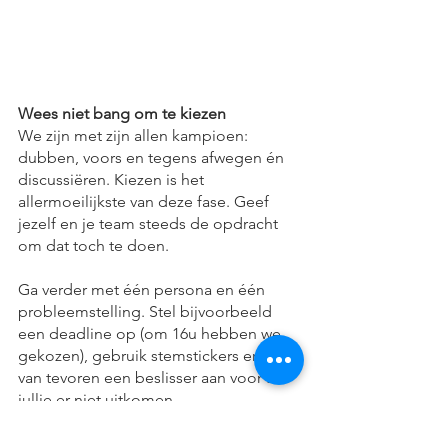
Wees niet bang om te kiezen
We zijn met zijn allen kampioen: 
dubben, voors en tegens afwegen én 
discussiëren. Kiezen is het 
allermoeilijkste van deze fase. Geef 
jezelf en je team steeds de opdracht 
om dat toch te doen. 
Ga verder met één persona en één 
probleemstelling. Stel bijvoorbeeld 
een deadline op (om 16u hebben we 
gekozen), gebruik stemstickers en stel 
van tevoren een beslisser aan voor als 
jullie er niet uitkomen. 
Door scherpe keuzes te maken, kom je 